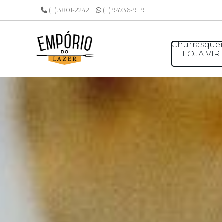
(11) 3801-2242
(11) 94736-9119
Churrasquei
LOJA VIR