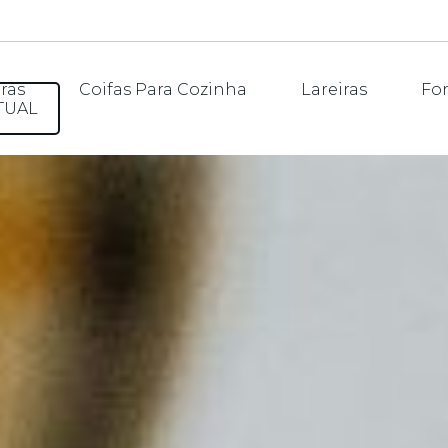
ras
Coifas Para Cozinha
Lareiras
Fo
TUAL