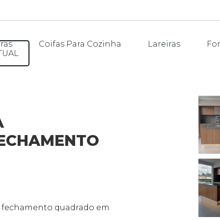
ras
Coifas Para Cozinha
Lareiras
Fo
TUAL
A
FECHAMENTO
 e fechamento quadrado em