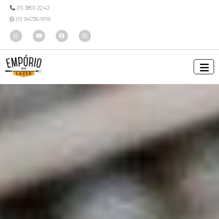
(11) 3801-2242
(11) 94736-9119