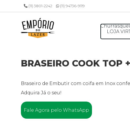
(11) 3801-2242
(11) 94736-9119
Churrasquei
LOJA VIR
BRASEIRO COOK TOP + 
Braseiro de Embutir com coifa em Inox conf
Adquira Já o seu!
Fale Agora pelo WhatsApp