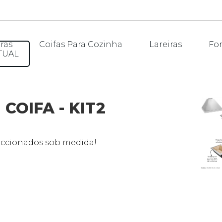
ras
Coifas Para Cozinha
Lareiras
Fo
TUAL
COIFA - KIT2
eccionados sob medida!