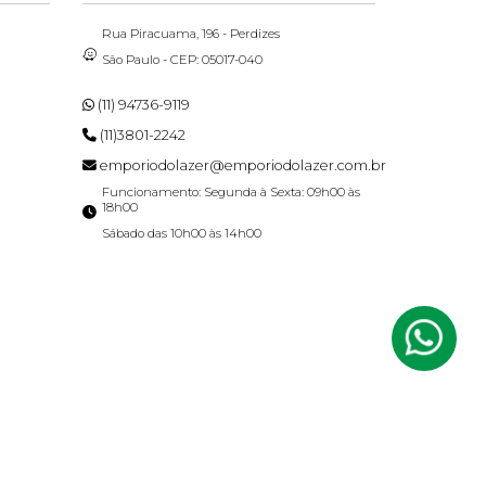
Rua Piracuama, 196 - Perdizes
Sâo Paulo - CEP: 05017-040
(11) 94736-9119
(11)3801-2242
emporiodolazer@emporiodolazer.com.br
Funcionamento: Segunda à Sexta: 09h00 às
18h00
Sábado das 10h00 às 14h00